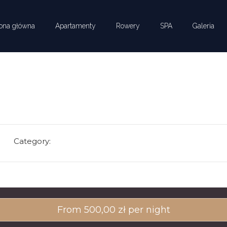
rona główna
Apartamenty
Rowery
SPA
Galeria
Category:
From
500,00
zł
per night