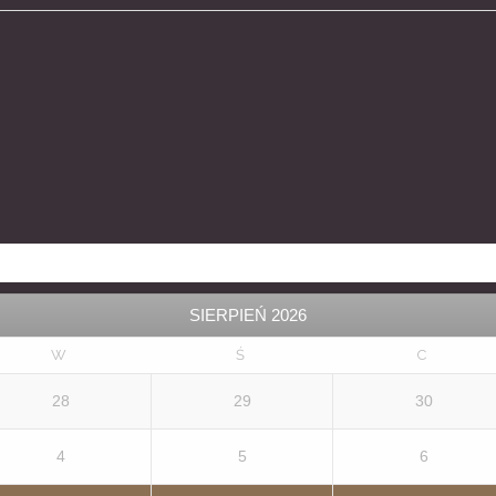
SIERPIEŃ
2026
W
Ś
C
28
29
30
4
5
6