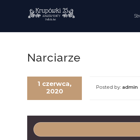
Skip to content
St
Narciarze
1 czerwca,
Posted by:
admin
2020