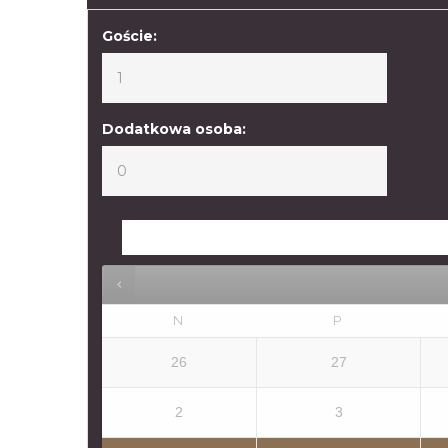
Goście:
Dodatkowa osoba:
N
P
26
27
2
3