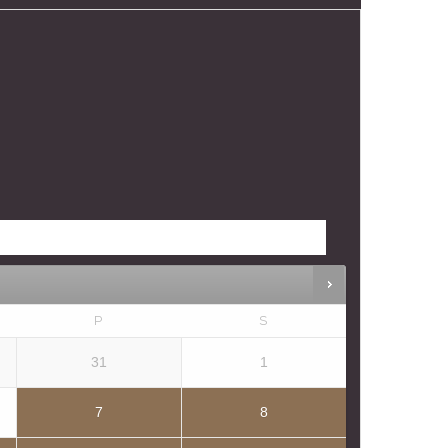
P
S
31
1
7
8