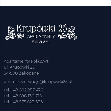
Apartamenty Folk&Art
ul. Krupowki 25
34-500 Zakopane
e-mail:
rezerwacje@krupowki25.pl
tel. +48 602 257 476
tel. +48 698 130 710
tel. +48 575 623 333