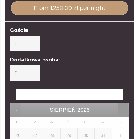
From
1.250,00
zł
per night
Goście:
Dodatkowa osoba:
SIERPIEŃ
2026
N
P
W
Ś
C
P
S
26
27
28
29
30
31
1