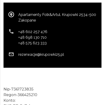
Apartamenty Folk&Artul. Krupowki 2534-500
Zakopane
+48 602 257 476
+48 698 130 710
+48 575 623 333
rezerwacje@krupowki25.pl
Nip-7361723835
Regon-366425210
Konto: